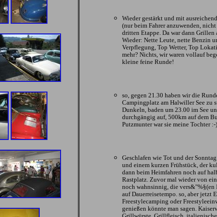
Wieder gestärkt und mit ausreichend
(nur beim Fahrer anzuwenden, nicht f
dritten Etappe. Da war dann Grillen 
Wieder: Nette Leute, nette Benzin 
Verpflegung, Top Wetter, Top Lokati
mehr? Nichts, wir waren vollauf beg
kleine feine Runde!
so, gegen 21.30 haben wir die Rund
Campingplatz am Halwiller See zu s
Dunkeln, baden um 23.00 im See und
durchgängig auf, 500km auf dem B
Putzmunter war sie meine Tochter :-)
Geschlafen wie Tot und der Sonnta
und einem kurzen Frühstück, der k
dann beim Heimfahren noch auf hal
Rastplatz. Zuvor mal wieder von eine
noch wahnsinnig, die vers&"%§(en 
auf Dauerreisetempo. so, aber jetzt
Freestylecamping oder Freestyleeinw
genießen könnte man sagen. Kaiserwe
Grillwürste, Grillfleisch, italienisc