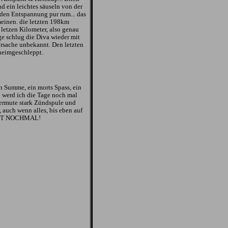
 ein leichtes säuseln von der
den Entspannung pur rum... das
einen. die letzten 198km
letzen Kilometer, also genau
e schlug die Diva wieder mit
Ursache unbekannt. Den letzten
heimgeschleppt.
n Summe, ein morts Spass, ein
 werd ich die Tage noch mal
 vermute stark Zündspule und
 auch wenn alles, bis eben auf
ZEIT NOCHMAL!