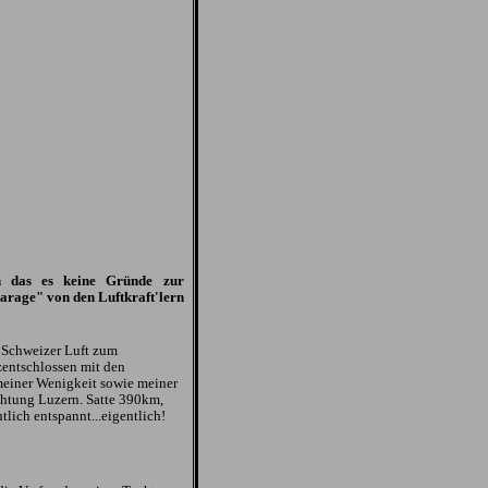
an das es keine Gründe zur
Garage" von den Luftkraft'lern
r Schweizer Luft zum
zentschlossen mit den
meiner Wenigkeit sowie meiner
htung Luzern. Satte 390km,
tlich entspannt...eigentlich!