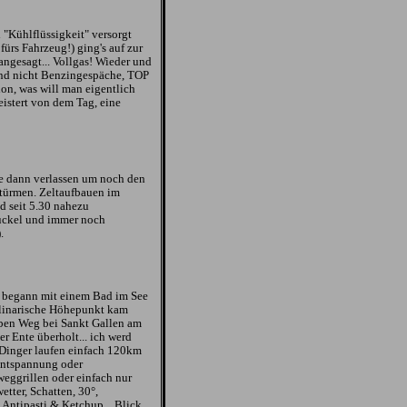
 "Kühlflüssigkeit" versorgt
ürs Fahrzeug!) ging's auf zur
angesagt... Vollgas! Wieder und
und nicht Benzingespäche, TOP
on, was will man eigentlich
eistert von dem Tag, eine
e dann verlassen um noch den
türmen. Zeltaufbauen im
 seit 5.30 nahezu
uckel und immer noch
.
g begann mit einem Bad im See
ulinarische Höhepunkt kam
ben Weg bei Sankt Gallen am
r Ente überholt... ich werd
Dinger laufen einfach 120km
 Entspannung oder
eggrillen oder einfach nur
tter, Schatten, 30°,
he Antipasti & Ketchup... Blick