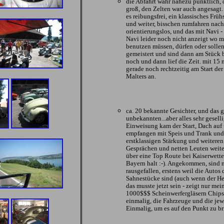
die Abfahrt wahr nahezu pünktlich, 
groß, den Zelten war auch angesagt
es reibungsfrei, ein klassisches Fr
und weiter, bisschen rumfahren nach
orientierungslos, und das mit Navi -
Navi leider noch nicht anzeigt wo m
benutzen müssen, dürfen oder sollen
gemeistert und sind dann am Stück b
noch und dann lief die Zeit. mit 15
gerade noch rechtzeitig am Start der
Malters an.
ca. 20 bekannte Gesichter, und das 
unbekannten...aber alles sehr gesell
Einweisung kam der Start, Dach auf
empfangen mit Speis und Trank und 
erstklassigen Stärkung und weiteren 
Gesprächen und netten Leuten weiter 
über eine Top Route bei Kaiserwetter
Bayern halt :-). Angekommen, sind 
rausgefallen, erstens weil die Autos
Sahnestücke sind (auch wenn der Hebmü
das musste jetzt sein - zeigt nur mei
1000$$$ Scheinwerfergläsern Chips 
einmalig, die Fahrzeuge und die jew
Einmalig, um es auf den Punkt zu br