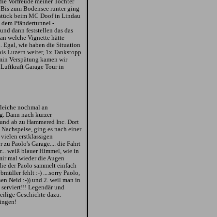
die Vorfreude meiner Tochter
. Bis zum Bodensee runter ging
ühstück beim MC Doof in Lindau
 dem Pfändertunnel -
 und dann feststellen das das
an welche Vignette hätte
. Egal, wie haben die Situation
is Luzern weiter, 1x Tankstopp
 min Verspätung kamen wir
 Luftkraft Garage Tour in
gleiche nochmal an
ig. Dann nach kurzer
 und ab zu Hammered Inc. Dort
Nachspeise, ging es nach einer
vielen erstklassigen
zu Paolo's Garage.... die Fahrt
... weiß blauer Himmel, wie in
mir mal wieder die Augen
 die der Paolo sammelt einfach
ller fehlt :-) ....sorry Paolo,
nen Neid :-)) und 2. weil man in
serviert!!! Legendär und
eilige Geschichte dazu.
ingen!