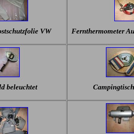
ostschutzfolie VW
Fernthermometer A
ld beleuchtet
Campingtisc