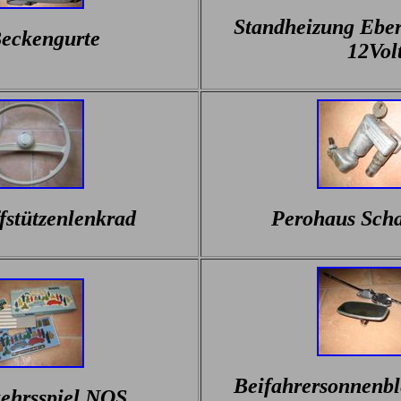
Standheizung Ebe
eckengurte
12Vol
ffstützenlenkrad
Perohaus Scha
Beifahrersonnenbl
ehrsspiel NOS