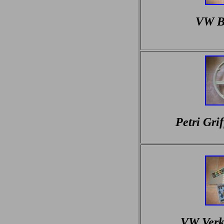
VW B
Petri Gri
VW Verk