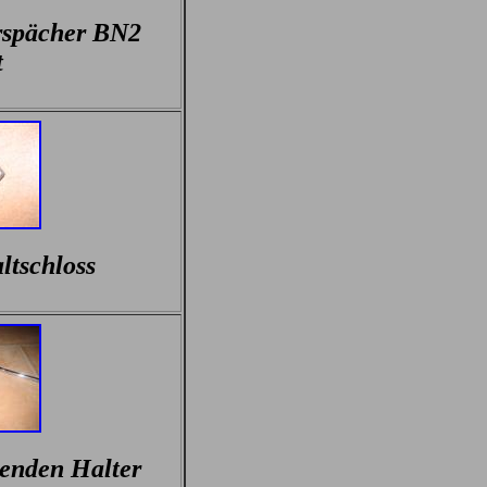
rspächer BN2
t
ltschloss
enden Halter