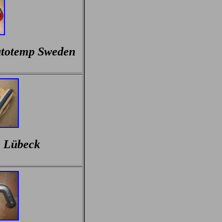
utotemp Sweden
h Lübeck