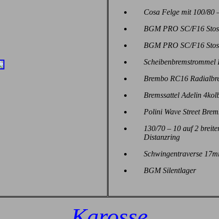
Cosa Felge mit 100/80 
BGM PRO SC/F16 Stoss
BGM PRO SC/F16 Stoss
Scheibenbremstrommel
Brembo RC16 Radial
br
Bremssattel
Adelin 4kol
Polini Wave Street Brem
130/70 – 10 auf 2 breit
Distanzring
Schwingentraverse 17m
BGM Silentlager
Karosse