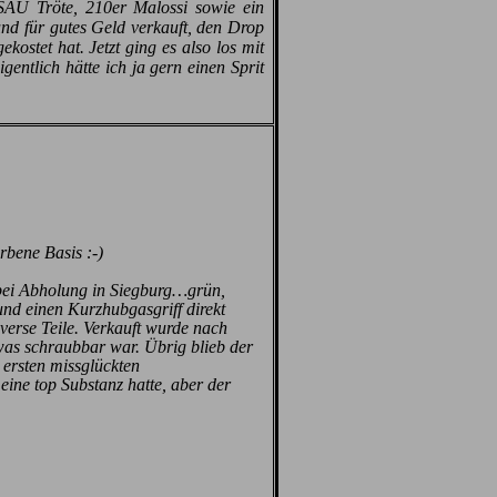
SAU Tröte, 210er Malossi sowie ein
nd für gutes Geld verkauft, den Drop
ostet hat. Jetzt ging es also los mit
gentlich hätte ich ja gern einen Sprit
rbene Basis :-)
 bei Abholung in Siegburg…grün,
nd einen Kurzhubgasgriff direkt
verse Teile. Verkauft wurde nach
 was schraubbar war. Übrig blieb der
ersten missglückten
ine top Substanz hatte, aber der