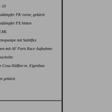
– 10
dämpfer PK vorne, gekürzt
dämpfer PX hinten
 LML
emspumpe mit Stahlflex
ben mit AF Parts Race Aufnahme
sscheibe
en Cosa Hälften m. Eigenbau
m gekürzt