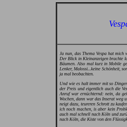
Vesp
Ja nun, das Thema Vespa hat mich wie
Der Blick in Kleinanzeigen brachte la
Bäumen. Also mal kurz in Mobile ges
Lenker, Malossi...keine Schönheit, so
ja mal beobachten.
Und wie es halt immer mit so Dingen 
der Preis und eigentlich auch die Ve
Anruf war ernüchternd: nein, da geh
Wochen, dann war das Inserat weg un
neigt dazu, teureren Schrott zu kauf
ich noch machen, is aber kein Proble
auch mal schnell nach Köln und zurü
nach Köln, die Kiste von den Flüssig