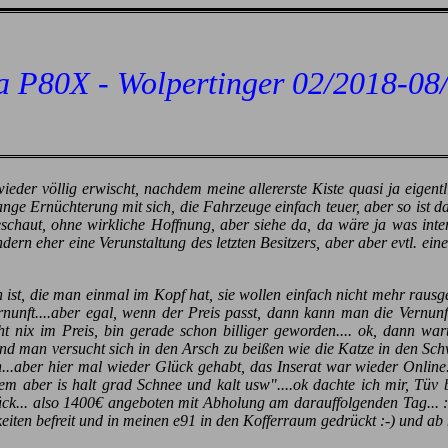
a P80X - Wolpertinger 02/2018-08
der völlig erwischt, nachdem meine allererste Kiste quasi ja eigentl
nge Ernüchterung mit sich, die Fahrzeuge einfach teuer, aber so ist d
chaut, ohne wirkliche Hoffnung, aber siehe da, da wäre ja was int
ndern eher eine Verunstaltung des letzten Besitzers, aber aber evtl. ein
ist, die man einmal im Kopf hat, sie wollen einfach nicht mehr rausg
rnunft....aber egal, wenn der Preis passt, dann kann man die Vernunft
t nix im Preis, bin gerade schon billiger geworden.... ok, dann war
d man versucht sich in den Arsch zu beißen wie die Katze in den Sch
en...aber hier mal wieder Glück gehabt, das Inserat war wieder Onlin
m aber is halt grad Schnee und kalt usw"....ok dachte ich mir, Tüv 
ck... also 1400€ angeboten mit Abholung am darauffolgenden Tag... :
keiten befreit und in meinen e91 in den Kofferraum gedrückt :-) und ab