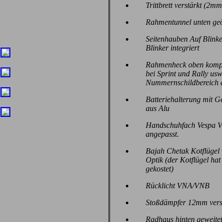
Trittbrett verstärkt (2mm
Rahmentunnel unten geö
Seitenhauben Auf Blink
Blinker integriert
Rahmenheck oben komple
bei Sprint und Rally u
Nummernschildbereich a
Batteriehalterung mit G
aus Alu
Handschuhfach Vespa V
angepasst.
Bajah Chetak Kotflügel v
Optik (der Kotflügel hat
gekostet)
Rücklicht VNA/VNB
Stoßdämpfer 12mm vers
Radhaus hinten geweitet