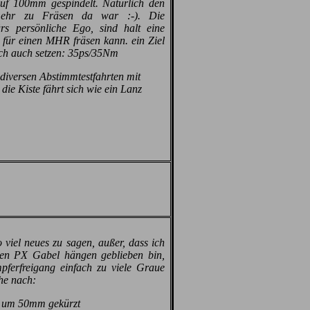
uf 100mm gespindelt. Natürlich den
 mehr zu Fräsen da war :-). Die
s persönliche Ego, sind halt eine
ür einen MHR fräsen kann. ein Ziel
ich auch setzen: 35ps/35Nm
diversen Abstimmtestfahrten mit
ie Kiste fährt sich wie ein Lanz
o viel neues zu sagen, außer, dass ich
ten PX Gabel hängen geblieben bin,
pferfreigang einfach zu viele Graue
he nach:
 um 50mm gekürzt