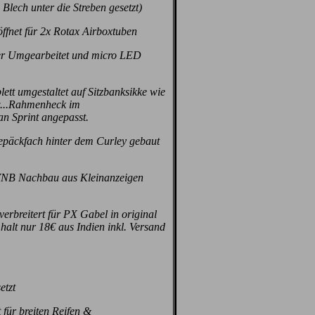
 Blech unter die Streben gesetzt)
ffnet für 2x Rotax Airboxtuben
er Umgearbeitet und micro LED
tt umgestaltet auf Sitzbanksikke wie
sw...Rahmenheck im
n Sprint angepasst.
epäckfach hinter dem Curley gebaut
NB Nachbau aus Kleinanzeigen
erbreitert für PX Gabel in original
 halt nur 18€ aus Indien inkl. Versand
etzt
 für breiten Reifen &